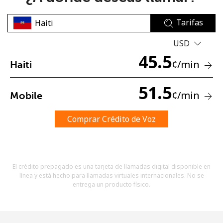
Tarifas
USD
45.5
¢
/min
Haiti
No se ha creado una contraseña
51.5
¢
/min
Mobile
Mínimo 8 caracteres
Una letra mayúscula y una minúscula
Un número
Comprar Crédito de Voz
Un caracter especial
El crédito prepagado es una tarjeta de llamadas digital disponible en
línea y está hecho para llamadas virtuales internacionales. No se
entrega un producto físico.
Mantente en contacto para recibir nuestras mejores
ofertas.