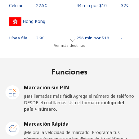
Celular
⁦22.5¢⁩
44 min por ⁦$10⁩
⁦32¢⁩
Hong Kong
Línea fija
⁦3.9¢⁩
256 min por ⁦$10⁩
-
Ver más destinos
Celular
⁦5.9¢⁩
169 min por ⁦$10⁩
⁦8¢⁩
Hungary
Funciones
Línea fija
⁦1.7¢⁩
588 min por ⁦$10⁩
-
Marcación sin PIN
¡Haz llamadas más fácil! Agrega el número de teléfono
Celular
⁦2¢⁩
500 min por ⁦$10⁩
⁦8¢⁩
DESDE el cual llamas. Usa el formato:
código del
país + número.
Marcación Rápida
¡Mejora la velocidad de marcado! Programa tus
números frecuentes en los dígitos de tu teléfono y