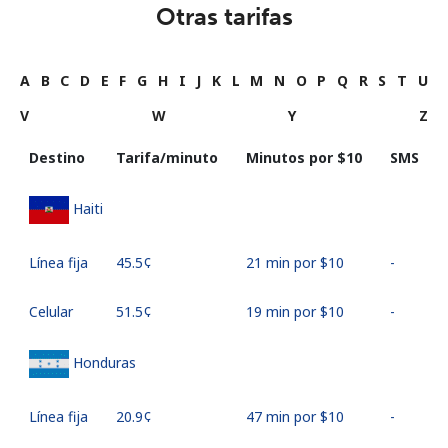
Otras tarifas
A
B
C
D
E
F
G
H
I
J
K
L
M
N
O
P
Q
R
S
T
U
V
W
Y
Z
Destino
Tarifa/minuto
Minutos por ⁦$10⁩
SMS
Haiti
Línea fija
⁦45.5¢⁩
21 min por ⁦$10⁩
-
Celular
⁦51.5¢⁩
19 min por ⁦$10⁩
-
Honduras
Línea fija
⁦20.9¢⁩
47 min por ⁦$10⁩
-