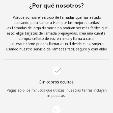
Al abrir una cuenta en este sitio web, estoy de acuerdo con
¿Por qué nosotros?
estos
Términos y condiciones.
¡Porque somos el servicio de llamadas que has estado
buscando para llamar a Haiti por las mejores tarifas!
Únete
Las llamadas de larga distancia no podrían ser más fáciles que
esto: elige tarjetas de llamada prepagadas, crea una cuenta,
compra crédito de voz en línea y llama a casa.
¡Entérate cómo puedes llamar a Haiti desde el extranjero
usando nuestro servicio de llamadas fácil, seguro y confiable!
¡Hola!
Inicia sesión o
REGÍSTRATE →
Sin cobros ocultos
Pagas sólo los minutos que utilizas, nuestras tarifas incluyen
impuestos.
¿Olvidaste tu contraseña? →