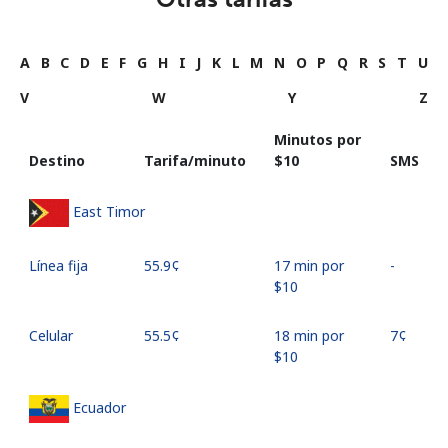
A
B
C
D
E
F
G
H
I
J
K
L
M
N
O
P
Q
R
S
T
U
V
W
Y
Z
Minutos por
Destino
Tarifa/minuto
⁦$10⁩
SMS
East Timor
Línea fija
⁦55.9¢⁩
17 min por
-
⁦$10⁩
Celular
⁦55.5¢⁩
18 min por
⁦7¢⁩
⁦$10⁩
Ecuador