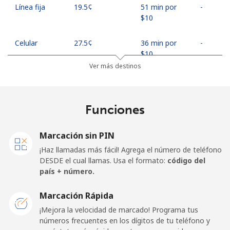
Línea fija
⁦19.5¢⁩
51 min por
-
⁦$10⁩
Celular
⁦27.5¢⁩
36 min por
-
⁦$10⁩
Ver más destinos
Egypt
Funciones
Línea fija
⁦13.9¢⁩
71 min por
-
⁦$10⁩
Marcación sin PIN
Celular
⁦19.5¢⁩
51 min por
-
¡Haz llamadas más fácil! Agrega el número de teléfono
⁦$10⁩
DESDE el cual llamas. Usa el formato:
código del
país + número.
Mobile -
⁦15.9¢⁩
62 min por
-
Etisalat
⁦$10⁩
Marcación Rápida
¡Mejora la velocidad de marcado! Programa tus
El Salvador
números frecuentes en los dígitos de tu teléfono y