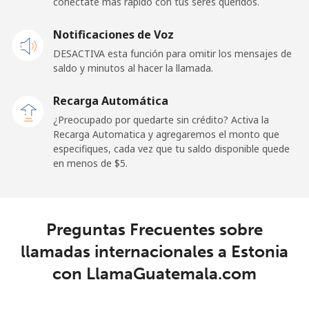
conéctate más rápido con tus seres queridos.
Línea fija
⁦22.9¢⁩
43 min por
-
Notificaciones de Voz
⁦$10⁩
DESACTIVA esta función para omitir los mensajes de
Claro
⁦11.9¢⁩
84 min por
-
saldo y minutos al hacer la llamada.
Landlines
⁦$10⁩
Recarga Automática
Celular
⁦17.9¢⁩
55 min por
⁦11¢⁩
¿Preocupado por quedarte sin crédito? Activa la
⁦$10⁩
Recarga Automatica y agregaremos el monto que
especifiques, cada vez que tu saldo disponible quede
en menos de ⁦$5⁩.
Equatorial Guinea
All country
⁦72.9¢⁩
13 min por
-
⁦$10⁩
Preguntas Frecuentes sobre
llamadas internacionales a Estonia
Eritrea
con LlamaGuatemala.com
Línea fija
⁦32.9¢⁩
30 min por
-
⁦$10⁩