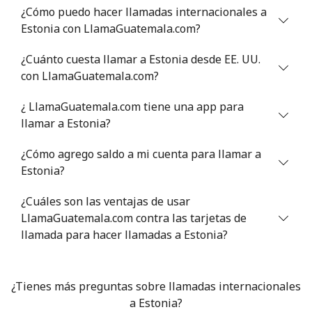
¿Cómo puedo hacer llamadas internacionales a
Estonia con LlamaGuatemala.com?
Celular
⁦32.9¢⁩
30 min por
⁦8¢⁩
⁦$10⁩
¿Cuánto cuesta llamar a Estonia desde EE. UU.
con LlamaGuatemala.com?
Estonia
¿ LlamaGuatemala.com tiene una app para
Línea fija
⁦1.5¢⁩
665 min por
-
llamar a Estonia?
⁦$10⁩
¿Cómo agrego saldo a mi cuenta para llamar a
Celular
⁦48.5¢⁩
20 min por
⁦8¢⁩
Estonia?
⁦$10⁩
¿Cuáles son las ventajas de usar
Eswatini
LlamaGuatemala.com contra las tarjetas de
llamada para hacer llamadas a Estonia?
Línea fija
⁦25.9¢⁩
38 min por
-
⁦$10⁩
¿Tienes más preguntas sobre llamadas internacionales
Celular
⁦20.5¢⁩
a Estonia?
48 min por
⁦38¢⁩