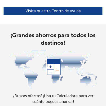
⁦$10⁩
Visita nuestro Centro de Ayuda
Ethiopia
Línea fija
⁦31.5¢⁩
31 min por
-
⁦$10⁩
¡Grandes ahorros para todos los
destinos!
Celular
⁦29.9¢⁩
33 min por
-
⁦$10⁩
¿Buscas ofertas? ¡Usa tu Calculadora para ver
cuánto puedes ahorrar!