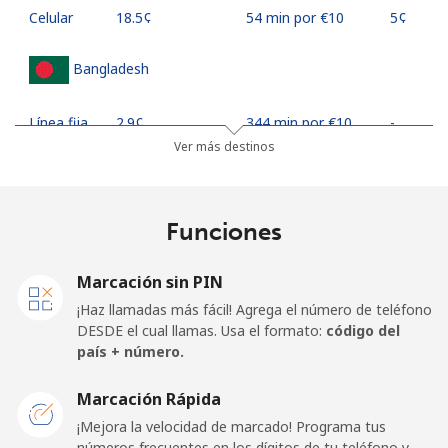
Celular
⁦18.5¢⁩
54 min por ⁦€10⁩
⁦5¢⁩
Bangladesh
Línea fija
⁦2.9¢⁩
344 min por ⁦€10⁩
-
Ver más destinos
Celular
⁦2.6¢⁩
384 min por ⁦€10⁩
-
Barbados
Funciones
Línea fija
⁦27.5¢⁩
36 min por ⁦€10⁩
-
Marcación sin PIN
¡Haz llamadas más fácil! Agrega el número de teléfono
Celular
⁦29.5¢⁩
33 min por ⁦€10⁩
-
DESDE el cual llamas. Usa el formato:
código del
país + número.
Belarus
Marcación Rápida
¡Mejora la velocidad de marcado! Programa tus
Línea fija
⁦50.5¢⁩
19 min por ⁦€10⁩
-
números frecuentes en los dígitos de tu teléfono y