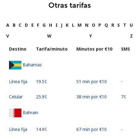
Otras tarifas
A
B
C
D
E
F
G
H
I
J
K
L
M
N
O
P
Q
R
S
T
U
V
W
Y
Z
Destino
Tarifa/minuto
Minutos por ⁦€10⁩
SMS
Bahamas
Línea fija
⁦19.5¢⁩
51 min por ⁦€10⁩
-
Celular
⁦25.9¢⁩
38 min por ⁦€10⁩
⁦7¢⁩
Bahrain
Línea fija
⁦14.9¢⁩
67 min por ⁦€10⁩
-