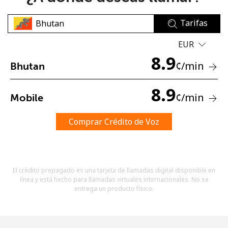
Tarifas
EUR
8.9
¢
/min
Bhutan
No se ha creado una contraseña
8.9
¢
/min
Mobile
Mínimo 8 caracteres
Una letra mayúscula y una minúscula
Un número
Comprar Crédito de Voz
Un caracter especial
El crédito prepagado es una tarjeta de llamadas digital disponible en
línea y está hecho para llamadas virtuales internacionales. No se
entrega un producto físico.
Mantente en contacto para recibir nuestras mejores
ofertas.