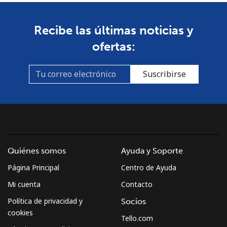
Línea fija
⁦1.5¢⁩
665 min por ⁦€10⁩
-
Recibe las últimas noticias y
ofertas:
Celular
⁦3.9¢⁩
256 min por ⁦€10⁩
⁦31¢⁩
Burkina Faso
Suscribirse
Línea fija
⁦52.5¢⁩
19 min por ⁦€10⁩
-
Celular
⁦42.9¢⁩
23 min por ⁦€10⁩
⁦24¢⁩
Burundi
Quiénes somos
Ayuda y Soporte
Página Principal
Centro de Ayuda
Línea fija
⁦62.9¢⁩
15 min por ⁦€10⁩
-
Mi cuenta
Contacto
Celular
⁦57.5¢⁩
17 min por ⁦€10⁩
-
Política de privacidad y
Socios
cookies
Tello.com