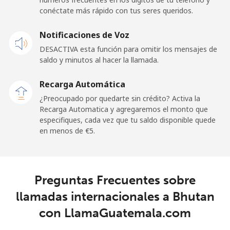
conéctate más rápido con tus seres queridos.
Celular
⁦45.9¢⁩
21 min por ⁦€10⁩
-
Notificaciones de Voz
Belgium
DESACTIVA esta función para omitir los mensajes de
saldo y minutos al hacer la llamada.
Línea fija
⁦2.7¢⁩
370 min por ⁦€10⁩
-
Recarga Automática
Celular
⁦33.5¢⁩
29 min por ⁦€10⁩
⁦10¢⁩
¿Preocupado por quedarte sin crédito? Activa la
Recarga Automatica y agregaremos el monto que
especifiques, cada vez que tu saldo disponible quede
Belize
en menos de ⁦€5⁩.
Línea fija
⁦28.5¢⁩
35 min por ⁦€10⁩
-
Celular
⁦28.9¢⁩
34 min por ⁦€10⁩
⁦13¢⁩
Preguntas Frecuentes sobre
llamadas internacionales a Bhutan
Benin
con LlamaGuatemala.com
Línea fija
⁦49.5¢⁩
20 min por ⁦€10⁩
-