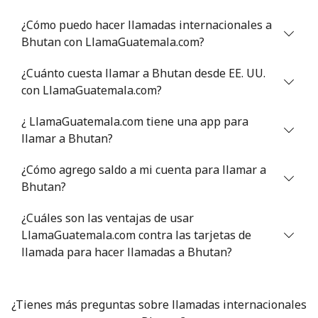
¿Cómo puedo hacer llamadas internacionales a
Celular
⁦50.5¢⁩
19 min por ⁦€10⁩
-
Bhutan con LlamaGuatemala.com?
Bermuda
¿Cuánto cuesta llamar a Bhutan desde EE. UU.
con LlamaGuatemala.com?
Línea fija
⁦3¢⁩
333 min por ⁦€10⁩
-
¿ LlamaGuatemala.com tiene una app para
llamar a Bhutan?
Celular
⁦3¢⁩
333 min por ⁦€10⁩
⁦14¢⁩
¿Cómo agrego saldo a mi cuenta para llamar a
Bhutan
Bhutan?
Línea fija
⁦8.9¢⁩
112 min por ⁦€10⁩
-
¿Cuáles son las ventajas de usar
LlamaGuatemala.com contra las tarjetas de
Celular
llamada para hacer llamadas a Bhutan?
⁦8.9¢⁩
112 min por ⁦€10⁩
-
Bolivia
¿Tienes más preguntas sobre llamadas internacionales