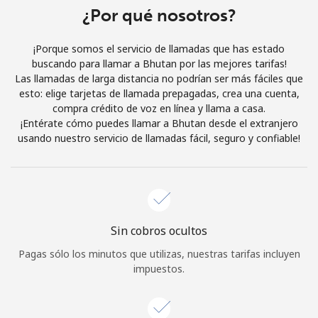
Al abrir una cuenta en este sitio web, estoy de acuerdo con
¿Por qué nosotros?
estos
Términos y condiciones.
¡Porque somos el servicio de llamadas que has estado
buscando para llamar a Bhutan por las mejores tarifas!
Únete
Las llamadas de larga distancia no podrían ser más fáciles que
esto: elige tarjetas de llamada prepagadas, crea una cuenta,
compra crédito de voz en línea y llama a casa.
¡Entérate cómo puedes llamar a Bhutan desde el extranjero
usando nuestro servicio de llamadas fácil, seguro y confiable!
¡Hola!
Inicia sesión o
REGÍSTRATE →
Sin cobros ocultos
Pagas sólo los minutos que utilizas, nuestras tarifas incluyen
impuestos.
¿Olvidaste tu contraseña? →