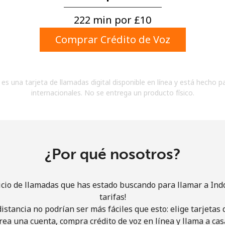
Un número
Un caracter especial
222 min por ⁦£10⁩
Comprar Crédito de Voz
es una tarjeta de llamadas digital disponible en línea y está hecho p
internacionales. No se entrega un producto físico.
Mantente en contacto para recibir nuestras mejores
ofertas.
Al abrir una cuenta en este sitio web, estoy de
acuerdo con estos
Términos y condiciones.
¿Por qué nosotros?
Únete
icio de llamadas que has estado buscando para llamar a Ind
tarifas!
istancia no podrían ser más fáciles que esto: elige tarjeta
rea una cuenta, compra crédito de voz en línea y llama a cas