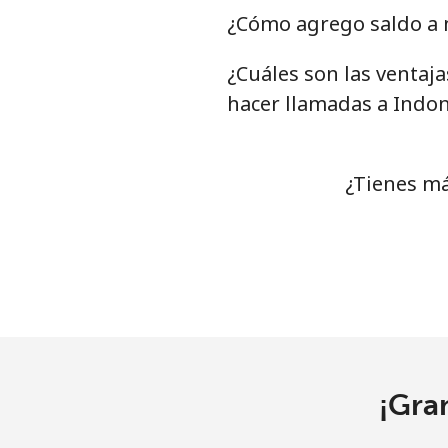
Línea fija
⁦1.5p
¿Cómo agrego saldo a m
Celular
¿Cuáles son las ventaj
⁦1.5p
hacer llamadas a Indon
Ivory Coast
Línea fija
⁦48.
¿Tienes má
Celular
⁦36.
¡Gra