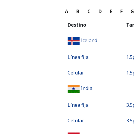
A
B
C
D
E
F
Destino
Ta
Iceland
Línea fija
⁦1.5p
Celular
⁦1.5p
India
Línea fija
⁦3.5p
Celular
⁦3.5p