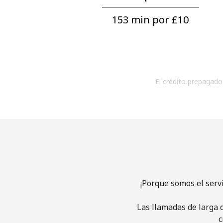
153 min por ⁦£10⁩
El crédito prepagado 
¡Porque somos el serv
Las llamadas de larga d
c