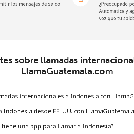
itir los mensajes de saldo
¿Preocupado por
Automatica y a
9p⁩
41 min por ⁦£10⁩
vez que tu sald
⁩
665 min por ⁦£10⁩
es sobre llamadas internaciona
⁩
476 min por ⁦£10⁩
LlamaGuatemala.com
⁩
256 min por ⁦£10⁩
madas internacionales a Indonesia con Llama
9p⁩
91 min por ⁦£10⁩
 a Indonesia desde EE. UU. con LlamaGuatemal
tiene una app para llamar a Indonesia?