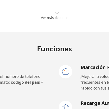
⁩
153 min por ⁦£10⁩
Ver más destinos
⁩
222 min por ⁦£10⁩
⁩
181 min por ⁦£10⁩
Funciones
Marcación 
5p⁩
46 min por ⁦£10⁩
 el número de teléfono
¡Mejora la vel
5p⁩
35 min por ⁦£10⁩
rmato:
código del país +
frecuentes en l
rápido con tus 
Recarga Au
9p⁩
45 min por ⁦£10⁩