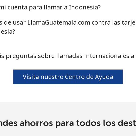
⁩
665 min por ⁦£10⁩
i cuenta para llamar a Indonesia?
as de usar LlamaGuatemala.com contra las tarj
⁩
665 min por ⁦£10⁩
esia?
5p⁩
20 min por ⁦£10⁩
s preguntas sobre llamadas internacionales a
5p⁩
27 min por ⁦£10⁩
Visita nuestro Centro de Ayuda
ndes ahorros para todos los dest