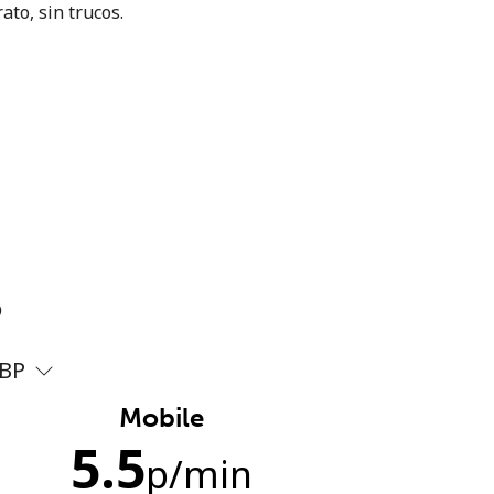
ato, sin trucos.
?
BP
Mobile
5.5
p
/min