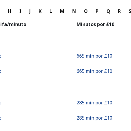
o
G
H
I
J
K
L
M
N
O
P
Q
R
Continuar con
rifa/minuto
Minutos por ⁦£10⁩
⁩
665 min por ⁦£10⁩
⁩
665 min por ⁦£10⁩
⁩
285 min por ⁦£10⁩
⁩
285 min por ⁦£10⁩