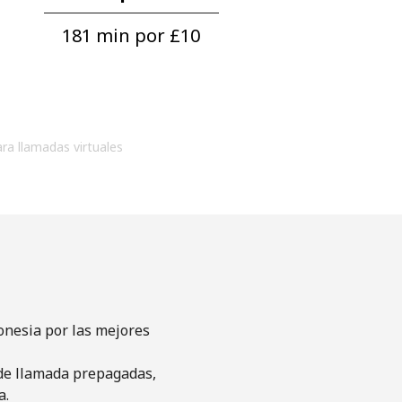
181 min por ⁦£10⁩
ara llamadas virtuales
onesia por las mejores
s de llamada prepagadas,
a.