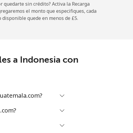
 quedarte sin crédito? Activa la Recarga
gregaremos el monto que especifiques, cada
-
o disponible quede en menos de ⁦£5⁩.
-
les a Indonesia con
-
-
Guatemala.com?
-
a.com?