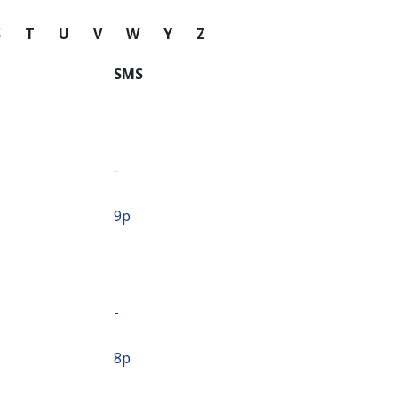
S
T
U
V
W
Y
Z
SMS
-
⁦9p⁩
-
⁦8p⁩