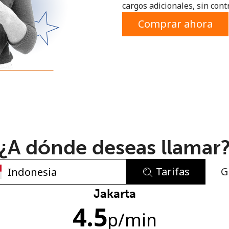
cargos adicionales, sin contr
o
Comprar ahora
¿A dónde deseas llamar
Tarifas
G
No se ha creado una contraseña
Jakarta
4.5
Mínimo 8 caracteres
p
/min
Una letra mayúscula y una minúscula