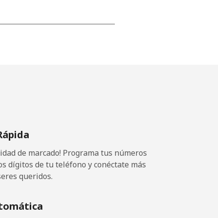
-
-
-
Rápida
-
ocidad de marcado! Programa tus números
-
os dígitos de tu teléfono y conéctate más
seres queridos.
tomática
-