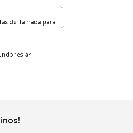
-
etas de llamada para
⁦7p⁩
-
 Indonesia?
⁦25p⁩
inos!