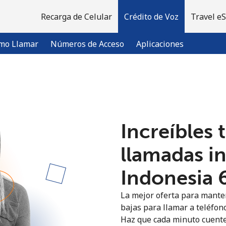
Recarga de Celular
Crédito de Voz
Travel e
mo Llamar
Números de Acceso
Aplicaciones
¡Bienvenido!
Increíbles 
¿Ya tienes una cuenta?
Inicia sesión →
llamadas i
Regístrate con
Indonesia ⁦
La mejor oferta para manten
bajas para llamar a teléfono
Haz que cada minuto cuente