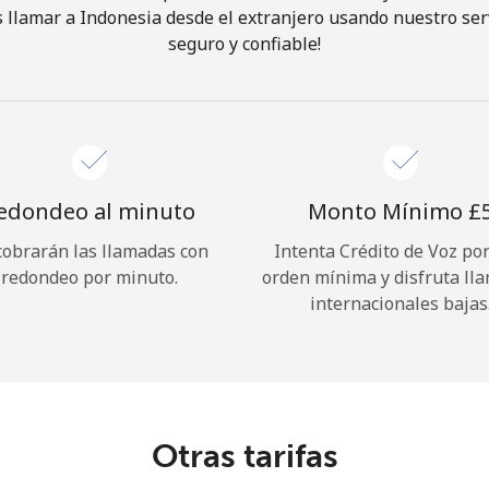
 llamar a Indonesia desde el extranjero usando nuestro servi
seguro y confiable!
¡Hola!
Inicia sesión o
REGÍSTRATE →
edondeo al minuto
Monto Mínimo ⁦£5
cobrarán las llamadas con
Intenta Crédito de Voz po
redondeo por minuto.
orden mínima y disfruta ll
internacionales bajas
¿Olvidaste tu contraseña? →
Iniciar Sesión
Otras tarifas