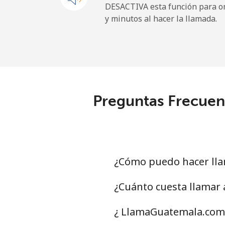
DESACTIVA esta función para om
y minutos al hacer la llamada.
Celular
⁦23.
Ireland
Línea fija
⁦1.5p
Preguntas Frecuent
Celular
⁦2.1p
Israel
Línea fija
⁦3.9p
¿Cómo puedo hacer lla
Celular
⁦10.
¿Cuánto cuesta llamar
Italy
¿ LlamaGuatemala.com 