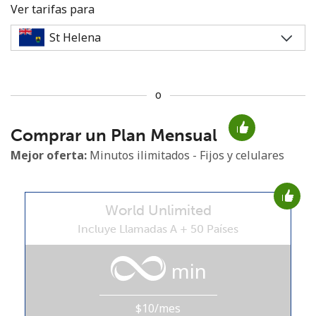
Ver tarifas para
o
No se ha creado una contraseña
Comprar un Plan Mensual
Mínimo 8 caracteres
Una letra mayúscula y una minúscula
Mejor oferta:
Minutos ilimitados - Fijos y celulares
Un número
Un caracter especial
World Unlimited
Incluye Llamadas A + 50 Países
min
Mantente en contacto para recibir nuestras mejores
ofertas.
$10/mes