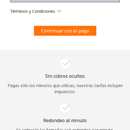
Al abrir una cuenta en este sitio web, estoy de acuerdo con
estos
Términos y condiciones.
Términos y Condiciones
Únete
Continuar con el pago
¡Hola!
Sin cobros ocultos
Inicia sesión o
REGÍSTRATE →
Pagas sólo los minutos que utilizas, nuestras tarifas incluyen
impuestos.
Redondeo al minuto
¿Olvidaste tu contraseña? →
Se cobrarán las llamadas con redondeo por minuto.