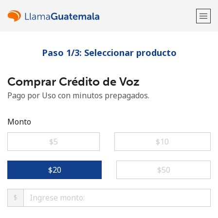
Paso 1/3: Seleccionar producto
¡Bienvenido!
Comprar Crédito de Voz
¿Ya tienes una cuenta?
Inicia sesión →
Pago por Uso con minutos prepagados.
Regístrate con
Monto
⁦$5⁩
⁦$10⁩
o
⁦$20⁩
⁦$50⁩
$