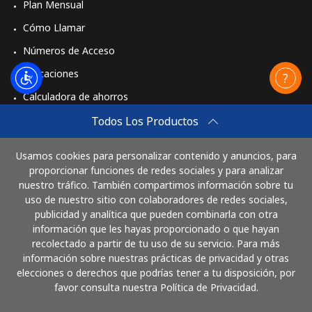
Plan Mensual
Cómo Llamar
Números de Acceso
Aplicaciones
Calculadora de ahorros
Travel eSIM
Todos Los Productos
Comprar
Usamos cookies para personalizar contenido y anuncios, para
Cómo funciona
proporcionar funciones de redes sociales y para analizar
nuestro tráfico. También compartimos información sobre tu
uso de nuestro sitio con colaboradores de redes sociales,
publicidad y analítica que pueden combinarla con otra
Paga con
información que les hayas proporcionado o que hayan
recolectado a partir de tu uso de su servicio. Para más
información sobre nuestras prácticas de privacidad y otras
elecciones o derechos que podrías tener a tu disposición, por
favor consulta nuestra Política de Privacidad.