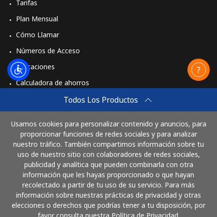
Tarifas
Plan Mensual
Cómo Llamar
Números de Acceso
Aplicaciones
Calculadora de ahorros
Travel eSIM
Todos Los Productos
Comprar
Usamos cookies para personalizar contenido y anuncios, para
Cómo funciona
proporcionar funciones de redes sociales y para analizar
nuestro tráfico. También compartimos información sobre tu
uso de nuestro sitio con colaboradores de redes sociales,
publicidad y analítica que pueden combinarla con otra
Paga con
información que les hayas proporcionado o que hayan
recolectado a partir de tu uso de su servicio. Para más
información sobre nuestras prácticas de privacidad y otras
elecciones o derechos que podrías tener a tu disposición, por
favor consulta nuestra Política de Privacidad.