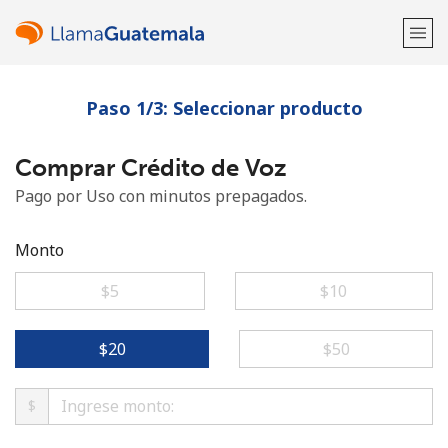
Paso 1/3: Seleccionar producto
¡Bienvenido!
Comprar Crédito de Voz
¿Ya tienes una cuenta?
Inicia sesión →
Pago por Uso con minutos prepagados.
Regístrate con
Monto
⁦$5⁩
⁦$10⁩
o
⁦$20⁩
⁦$50⁩
$