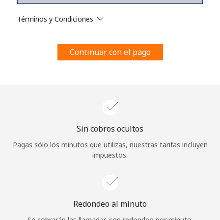
Al abrir una cuenta en este sitio web, estoy de acuerdo con
estos
Términos y condiciones.
Términos y Condiciones
Únete
Continuar con el pago
¡Hola!
Sin cobros ocultos
Inicia sesión o
REGÍSTRATE →
Pagas sólo los minutos que utilizas, nuestras tarifas incluyen
impuestos.
Redondeo al minuto
¿Olvidaste tu contraseña? →
Se cobrarán las llamadas con redondeo por minuto.