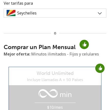
Ver tarifas para
o
No se ha creado una contraseña
Comprar un Plan Mensual
Mínimo 8 caracteres
Una letra mayúscula y una minúscula
Mejor oferta:
Minutos ilimitados - Fijos y celulares
Un número
Un caracter especial
World Unlimited
Incluye Llamadas A + 50 Países
min
Mantente en contacto para recibir nuestras mejores
ofertas.
$10/mes