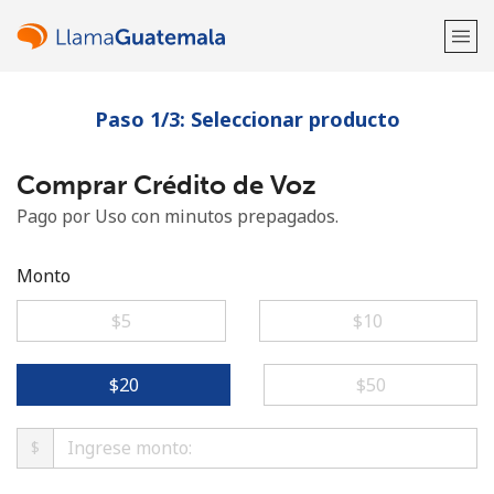
Paso 1/3: Seleccionar producto
¡Bienvenido!
Comprar Crédito de Voz
¿Ya tienes una cuenta?
Inicia sesión →
Pago por Uso con minutos prepagados.
Regístrate con
Monto
⁦$5⁩
⁦$10⁩
o
⁦$20⁩
⁦$50⁩
$