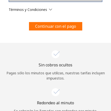
Al abrir una cuenta en este sitio web, estoy de acuerdo con
estos
Términos y condiciones.
Términos y Condiciones
Únete
Continuar con el pago
¡Hola!
Sin cobros ocultos
Inicia sesión o
REGÍSTRATE →
Pagas sólo los minutos que utilizas, nuestras tarifas incluyen
impuestos.
Redondeo al minuto
¿Olvidaste tu contraseña? →
Se cobrarán las llamadas con redondeo por minuto.