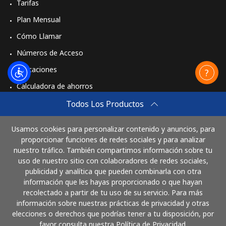
Tarifas
Plan Mensual
Cómo Llamar
Números de Acceso
Aplicaciones
Calculadora de ahorros
Travel eSIM
Todos Los Productos
Comprar
Usamos cookies para personalizar contenido y anuncios, para
Cómo funciona
proporcionar funciones de redes sociales y para analizar
nuestro tráfico. También compartimos información sobre tu
uso de nuestro sitio con colaboradores de redes sociales,
publicidad y analítica que pueden combinarla con otra
Paga con
información que les hayas proporcionado o que hayan
recolectado a partir de tu uso de su servicio. Para más
información sobre nuestras prácticas de privacidad y otras
elecciones o derechos que podrías tener a tu disposición, por
favor consulta nuestra Política de Privacidad.