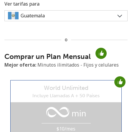
Ver tarifas para
o
No se ha creado una contraseña
Comprar un Plan Mensual
Mínimo 8 caracteres
Una letra mayúscula y una minúscula
Mejor oferta:
Minutos ilimitados - Fijos y celulares
Un número
Un caracter especial
World Unlimited
Incluye Llamadas A + 50 Países
min
Mantente en contacto para recibir nuestras mejores
ofertas.
$10/mes