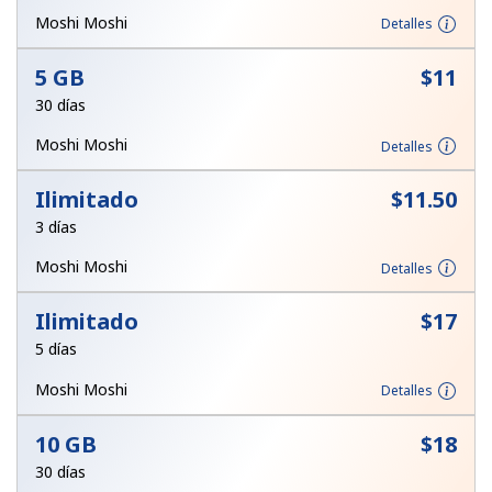
Al abrir una cuenta en este sitio web, estoy de acuerdo con
Moshi Moshi
Detalles
estos
Términos y condiciones.
5 GB
⁦$11⁩
Únete
30 días
Moshi Moshi
Detalles
Ilimitado
⁦$11.50⁩
¡Hola!
3 días
Moshi Moshi
Detalles
Inicia sesión o
REGÍSTRATE →
Ilimitado
⁦$17⁩
5 días
Moshi Moshi
Detalles
10 GB
⁦$18⁩
¿Olvidaste tu contraseña? →
30 días