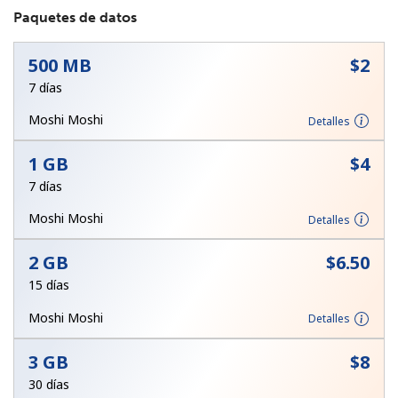
Paquetes de datos
500 MB
⁦$2⁩
7 días
Moshi Moshi
Detalles
No se ha creado una contraseña
1 GB
⁦$4⁩
Mínimo 8 caracteres
7 días
Una letra mayúscula y una minúscula
Un número
Moshi Moshi
Detalles
Un caracter especial
2 GB
⁦$6.50⁩
15 días
Moshi Moshi
Detalles
3 GB
⁦$8⁩
Mantente en contacto para recibir nuestras mejores
ofertas.
30 días