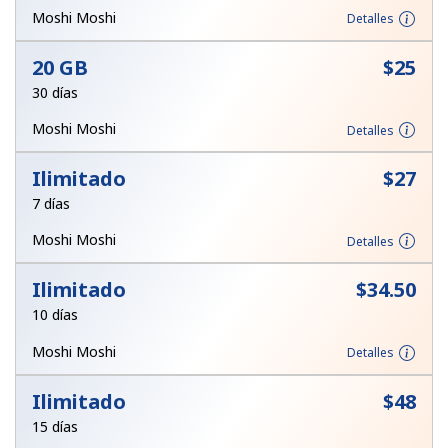
Moshi Moshi
Detalles
Iniciar Sesión
20 GB
⁦$25⁩
o
30 días
Moshi Moshi
Detalles
Continuar con
Ilimitado
⁦$27⁩
7 días
Moshi Moshi
Detalles
Ilimitado
⁦$34.50⁩
10 días
Moshi Moshi
Detalles
Ilimitado
⁦$48⁩
15 días