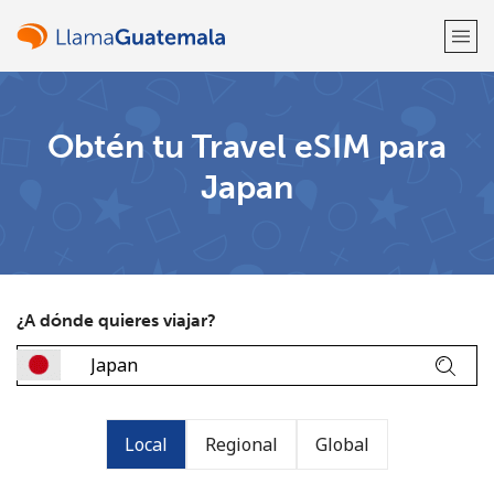
¡Bienvenido!
Obtén tu Travel eSIM para
Japan
¿Ya tienes una cuenta?
Inicia sesión →
Regístrate con
¿A dónde quieres viajar?
o
Local
Regional
Global