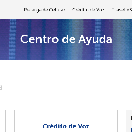
Recarga de Celular
Crédito de Voz
Travel e
Centro de Ayuda
¡Bienvenido!
¿Ya tienes una cuenta?
Inicia sesión →
Regístrate con
Crédito de Voz
o