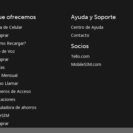
¡Hola!
ue ofrecemos
Ayuda y Soporte
Inicia sesión o
REGÍSTRATE →
a de Celular
Centro de Ayuda
prar
Contacto
mo Recargar?
Socios
o de Voz
Tello.com
prar
MobileSIM.com
fas
n Mensual
¿Olvidaste tu contraseña? →
o Llamar
eros de Acceso
caciones
Iniciar Sesión
uladora de ahorros
 eSIM
o
prar
o funciona