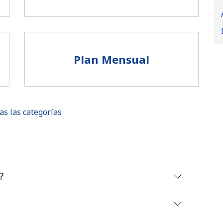
Plan Mensual
as las categorías
No se ha creado una contraseña
?
Mínimo 8 caracteres
Una letra mayúscula y una minúscula
Un número
Un caracter especial