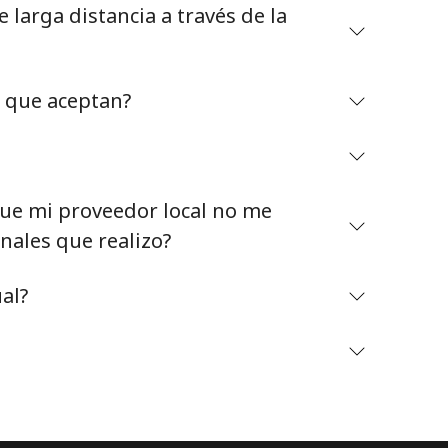
larga distancia a través de la
o que aceptan?
Mantente en contacto para recibir nuestras mejores
ofertas.
e mi proveedor local no me
Al abrir una cuenta en este sitio web, estoy de
nales que realizo?
acuerdo con estos
Términos y condiciones.
al?
Únete