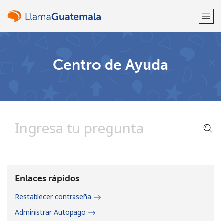
¡Bienvenido!
Centro de Ayuda
¿Ya tienes una cuenta?
Inicia sesión →
Regístrate con
o
Enlaces rápidos
Restablecer contraseña
Administrar Autopago