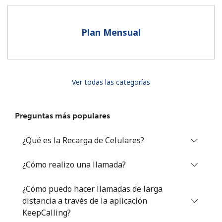
Al abrir una cuenta en este sitio web, estoy de acuerdo con
estos
Términos y condiciones.
Plan Mensual
Únete
Ver todas las categorías
¡Hola!
Preguntas más populares
Inicia sesión o
REGÍSTRATE →
¿Qué es la Recarga de Celulares?
¿Cómo realizo una llamada?
¿Cómo puedo hacer llamadas de larga
distancia a través de la aplicación
¿Olvidaste tu contraseña? →
KeepCalling?