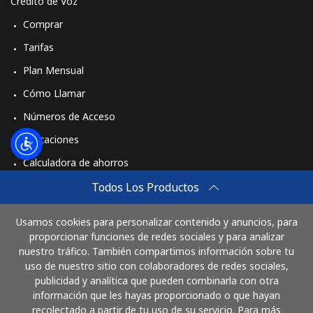
Crédito de Voz
Comprar
Tarifas
Plan Mensual
Cómo Llamar
Números de Acceso
Aplicaciones
Calculadora de ahorros
Travel eSIM
Todos Los Productos
Comprar
Usamos cookies para personalizar contenido y anuncios, para
Cómo funciona
proporcionar funciones de redes sociales y para analizar
nuestro tráfico. También compartimos información sobre tu
uso de nuestro sitio con colaboradores de redes sociales,
publicidad y analítica que pueden combinarla con otra
Paga con
información que les hayas proporcionado o que hayan
recolectado a partir de tu uso de su servicio. Para más