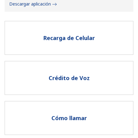
Descargar aplicación
Recarga de Celular
No se ha creado una contraseña
Mínimo 8 caracteres
Una letra mayúscula y una minúscula
Un número
Crédito de Voz
Un caracter especial
Cómo llamar
Mantente en contacto para recibir nuestras mejores
ofertas.