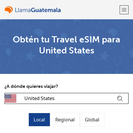
¡Bienvenido!
Obtén tu Travel eSIM para
United States
¿Ya tienes una cuenta?
Inicia sesión →
Regístrate con
¿A dónde quieres viajar?
o
Local
Regional
Global