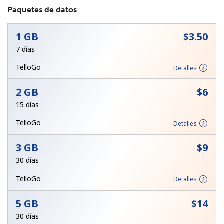
Paquetes de datos
1 GB
⁦$3.50⁩
7 días
TelloGo
Detalles
No se ha creado una contraseña
2 GB
⁦$6⁩
Mínimo 8 caracteres
15 días
Una letra mayúscula y una minúscula
Un número
TelloGo
Detalles
Un caracter especial
3 GB
⁦$9⁩
30 días
TelloGo
Detalles
5 GB
⁦$14⁩
Mantente en contacto para recibir nuestras mejores
ofertas.
30 días