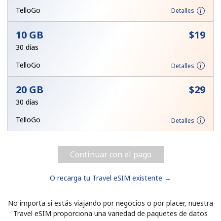
Al abrir una cuenta en este sitio web, estoy de acuerdo con
TelloGo
Detalles
estos
Términos y condiciones.
10 GB
⁦$19⁩
Únete
30 días
TelloGo
Detalles
20 GB
⁦$29⁩
¡Hola!
30 días
TelloGo
Detalles
Inicia sesión o
REGÍSTRATE →
Continuar con el pago
O recarga tu Travel eSIM existente →
No importa si estás viajando por negocios o por placer, nuestra
¿Olvidaste tu contraseña? →
Travel eSIM proporciona una variedad de paquetes de datos