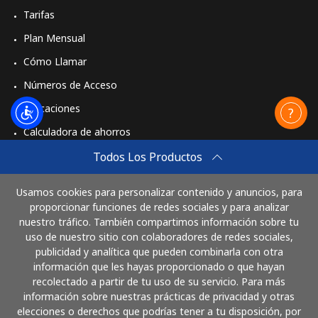
Tarifas
Plan Mensual
Cómo Llamar
Números de Acceso
Aplicaciones
Calculadora de ahorros
Travel eSIM
Todos Los Productos
Comprar
Usamos cookies para personalizar contenido y anuncios, para
Cómo funciona
proporcionar funciones de redes sociales y para analizar
nuestro tráfico. También compartimos información sobre tu
uso de nuestro sitio con colaboradores de redes sociales,
publicidad y analítica que pueden combinarla con otra
Paga con
información que les hayas proporcionado o que hayan
recolectado a partir de tu uso de su servicio. Para más
información sobre nuestras prácticas de privacidad y otras
elecciones o derechos que podrías tener a tu disposición, por