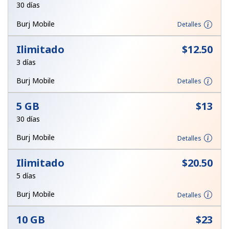
30 días
Al abrir una cuenta en este sitio web, estoy de acuerdo con
estos
Términos y condiciones.
Burj Mobile
Detalles
Únete
Ilimitado
⁦$12.50⁩
3 días
Burj Mobile
Detalles
¡Hola!
5 GB
⁦$13⁩
30 días
Inicia sesión o
REGÍSTRATE →
Burj Mobile
Detalles
Ilimitado
⁦$20.50⁩
5 días
Burj Mobile
Detalles
¿Olvidaste tu contraseña? →
10 GB
⁦$23⁩