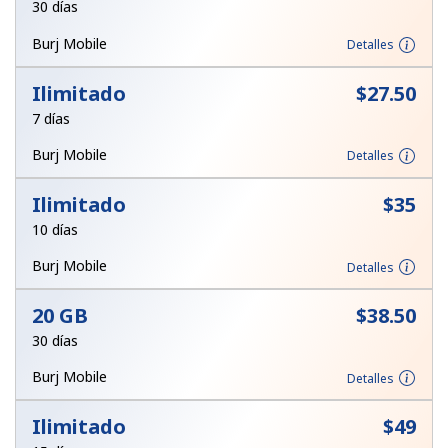
30 días
Iniciar Sesión
Burj Mobile
Detalles
o
Ilimitado
⁦$27.50⁩
7 días
Continuar con
Burj Mobile
Detalles
Ilimitado
⁦$35⁩
10 días
Burj Mobile
Detalles
20 GB
⁦$38.50⁩
30 días
Burj Mobile
Detalles
Ilimitado
⁦$49⁩