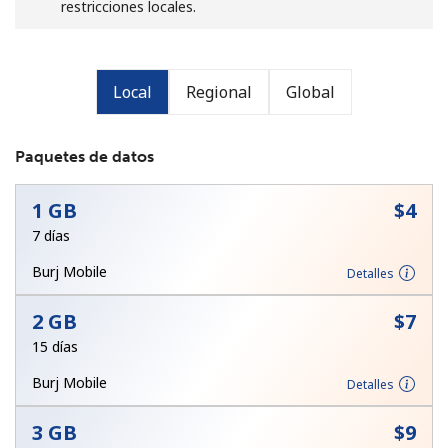
restricciones locales.
Local
Regional
Global
Paquetes de datos
No se ha creado una contraseña
Mínimo 8 caracteres
1 GB
⁦$4⁩
Una letra mayúscula y una minúscula
Un número
7 días
Un caracter especial
Burj Mobile
Detalles
2 GB
⁦$7⁩
15 días
Burj Mobile
Detalles
Mantente en contacto para recibir nuestras mejores
3 GB
⁦$9⁩
ofertas.