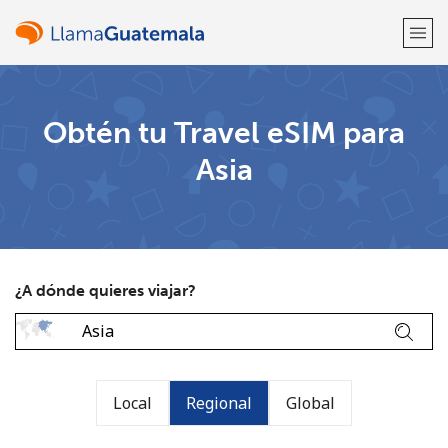
¡Bienvenido!
Obtén tu Travel eSIM para
Asia
¿Ya tienes una cuenta?
Inicia sesión →
Regístrate con
¿A dónde quieres viajar?
o
Local
Regional
Global