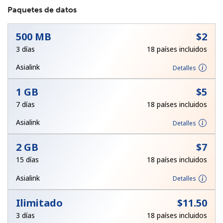
Paquetes de datos
500 MB
⁦$2⁩
3 días
18 países incluidos
Asialink
Detalles
No se ha creado una contraseña
1 GB
⁦$5⁩
Mínimo 8 caracteres
7 días
18 países incluidos
Una letra mayúscula y una minúscula
Un número
Asialink
Detalles
Un caracter especial
2 GB
⁦$7⁩
15 días
18 países incluidos
Asialink
Detalles
Ilimitado
⁦$11.50⁩
Mantente en contacto para recibir nuestras mejores
ofertas.
3 días
18 países incluidos