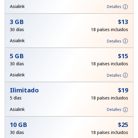
Al abrir una cuenta en este sitio web, estoy de acuerdo con
Asialink
Detalles
estos
Términos y condiciones.
3 GB
⁦$13⁩
Únete
30 días
18 países incluidos
Asialink
Detalles
5 GB
⁦$15⁩
¡Hola!
30 días
18 países incluidos
Asialink
Detalles
Inicia sesión o
REGÍSTRATE →
Ilimitado
⁦$19⁩
5 días
18 países incluidos
Asialink
Detalles
10 GB
⁦$25⁩
¿Olvidaste tu contraseña? →
30 días
18 países incluidos